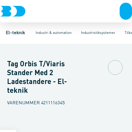
Afbrydere, stikkontakter & lampeudtag
Industristiksystemer
CEE udtag
CEE stikprop for indbygning
Frekvensomformere og softstartere
CEE stikdåse for indby
Forgreningsmateriel
DIN
K
El-teknik
Industri & automation
Industristiksystemer
Tilb
Tag Orbis T/Viaris
Stander Med 2
Ladestandere - El-
teknik
VARENUMMER
4211116345