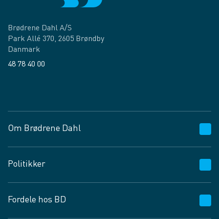
Brødrene Dahl A/S
Park Allé 370, 2605 Brøndby
Danmark
48 78 40 00
Facebook
LinkedIn
Om Brødrene Dahl
Kundeservice
Politikker
Vagttelefon 30 10 89 89
Spørgsmål og svar
Salgs- og leveringsbetingelser
Fordele hos BD
Job og karriere
Privatlivspolitik
Fødevarekontrolrapport