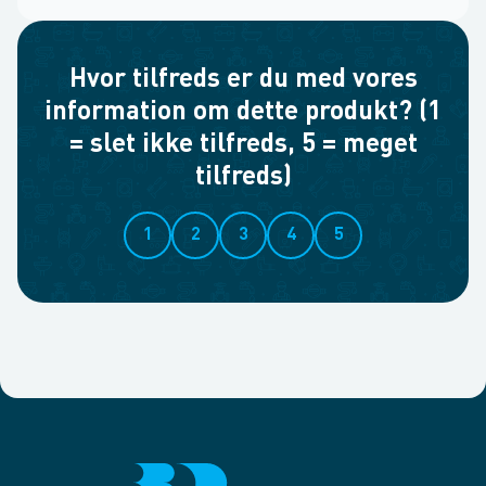
Hvor tilfreds er du med vores
information om dette produkt? (1
= slet ikke tilfreds, 5 = meget
tilfreds)
1
2
3
4
5