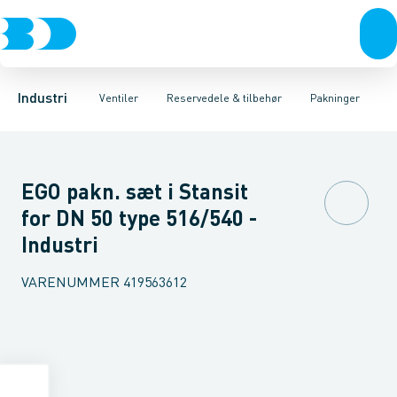
Ventiler
3-Delte kugleventiler
Spindelforlængere
Rustfrit stål
Håndtag
Sort stål
2-Delte kugleventiler
Reduktioner
Galvaniseret stål
Beslag & låseskiver
3-Vejs kugleventil
Plast
Industri 
A
Industri
Ventiler
Reservedele & tilbehør
Pakninger
EGO pakn. sæt i Stansit
for DN 50 type 516/540 -
Industri
VARENUMMER
419563612