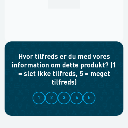
Hvor tilfreds er du med vores
information om dette produkt? (1
= slet ikke tilfreds, 5 = meget
tilfreds)
1
2
3
4
5