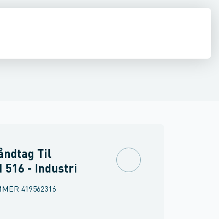
ner
ds ventiler
Shurjoint
Kontraventiler
Snavssamlere
Aktuatorer
Diverse venti
ndtag Til
516 - Industri
MMER
419562316