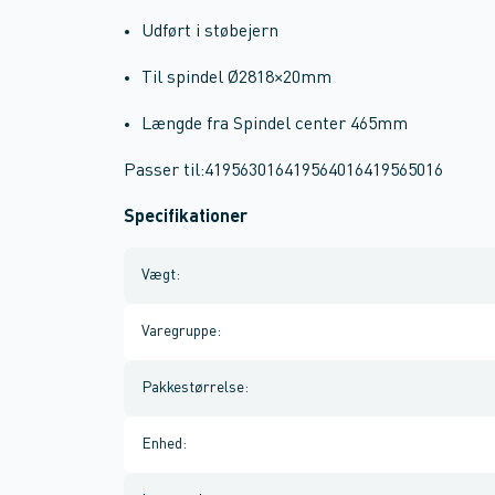
Udført i støbejern
Til spindel Ø2818×20mm
Længde fra Spindel center 465mm
Passer til:419563016419564016419565016
Specifikationer
Vægt
:
Varegruppe
:
Pakkestørrelse
:
Enhed
: