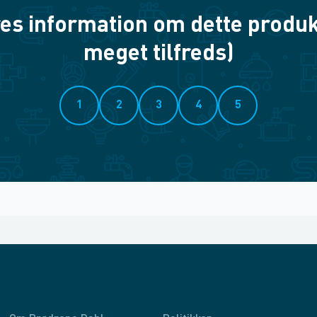
es information om dette produkt? 
meget tilfreds)
1
2
3
4
5