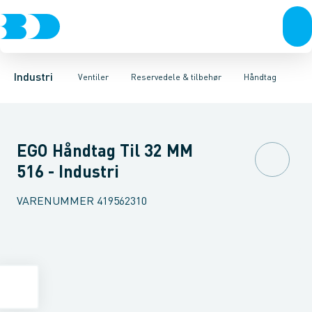
Ventiler
3-Delte kugleventiler
Spindelforlængere
Rustfrit stål
Håndtag
Sort stål
2-Delte kugleventiler
Reduktioner
Galvaniseret stål
Beslag & låseskiver
3-Vejs kugleventil
Plast
Industri 
A
Industri
Ventiler
Reservedele & tilbehør
Håndtag
EGO Håndtag Til 32 MM
516 - Industri
VARENUMMER
419562310