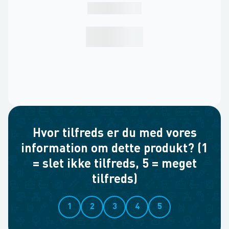
Hvor tilfreds er du med vores
information om dette produkt? (1
= slet ikke tilfreds, 5 = meget
tilfreds)
1
2
3
4
5