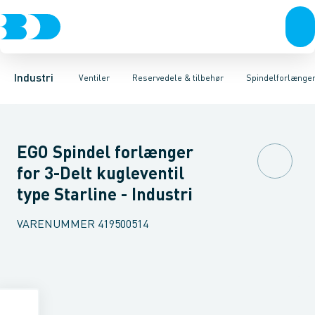
Ventiler
3-Delte kugleventiler
Spindelforlængere
Rustfrit stål
Håndtag
Sort stål
2-Delte kugleventiler
Reduktioner
Galvaniseret stål
Beslag & låseskiver
3-Vejs kugleventil
Plast
Industri 
A
Industri
Ventiler
Reservedele & tilbehør
Spindelforlænge
EGO Spindel forlænger
for 3-Delt kugleventil
type Starline - Industri
VARENUMMER
419500514