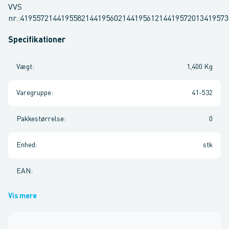
VVS
nr.:41955721441955821441956021441956121441957201341957
Specifikationer
Vægt
:
1,400 Kg
Varegruppe
:
41-532
Pakkestørrelse
:
0
Enhed
:
stk
EAN
:
Vis mere