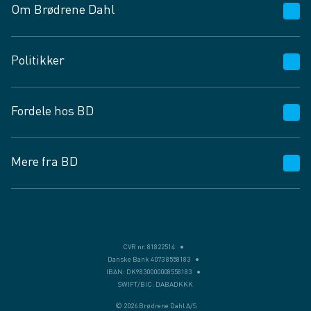
Om Brødrene Dahl
Kundeservice
Politikker
Vagttelefon 30 10 89 89
Spørgsmål og svar
Salgs- og leveringsbetingelser
Fordele hos BD
Job og karriere
Privatlivspolitik
Fødevarekontrolrapport
Cookies
24/7
Mere fra BD
Vilkår og betingelser
BD app
BD.dk services
Mit BD
Levering
BD+
Månedens tilbud
Bæredygtighed
CVR nr. 81822514
Danske Bank 4073 8558183
Egne varemærker
IBAN: DK9830000008558183
SWIFT/BIC: DABADKKK
Presse
© 2026 Brødrene Dahl A/S