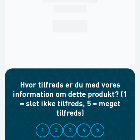
Hvor tilfreds er du med vores
information om dette produkt? (1
= slet ikke tilfreds, 5 = meget
tilfreds)
1
2
3
4
5