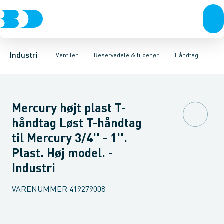
Ventiler
3-Delte kugleventiler
Spindelforlængere
Rustfrit stål
Håndtag
Sort stål
2-Delte kugleventiler
Reduktioner
Galvaniseret stål
Beslag & låseskiver
3-Vejs kugleventil
Plast
Industri 
A
Industri
Ventiler
Reservedele & tilbehør
Håndtag
Mercury højt plast T-
håndtag Løst T-håndtag
til Mercury 3/4'' - 1''.
Plast. Høj model. -
Industri
VARENUMMER
419279008