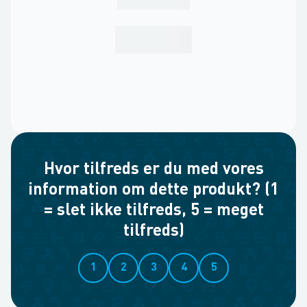
Hvor tilfreds er du med vores
information om dette produkt? (1
= slet ikke tilfreds, 5 = meget
tilfreds)
1
2
3
4
5