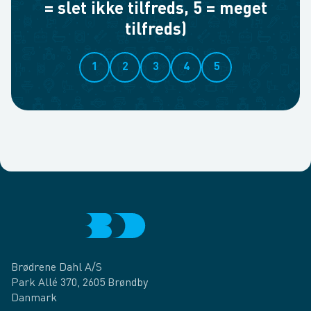
= slet ikke tilfreds, 5 = meget
tilfreds)
1
2
3
4
5
Brødrene Dahl A/S
Park Allé 370, 2605 Brøndby
Danmark