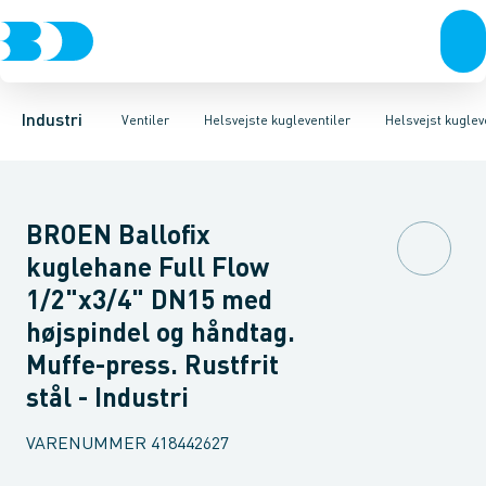
Ventiler
3-Delte kugleventiler
Helsvejst kugleventiler type Vexve X
Rustfrit stål
Sort stål
2-Delte kugleventiler
Galvaniseret stål
Helsvejst kugleventiler 
3-Vejs kugleventil
Plast
Industri 
Industri
Ventiler
Helsvejste kugleventiler
Helsvejst kugleve
BROEN Ballofix
kuglehane Full Flow
1/2"x3/4" DN15 med
højspindel og håndtag.
Muffe-press. Rustfrit
stål - Industri
VARENUMMER
418442627