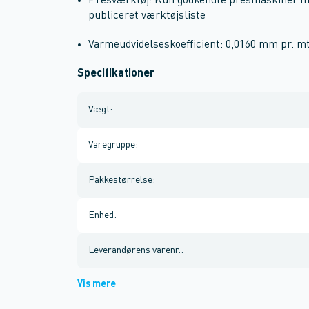
Presværktøj: Kun godkendte presmaskiner med
publiceret værktøjsliste
Varmeudvidelseskoefficient: 0,0160 mm pr. mt
Specifikationer
Vægt
:
Varegruppe
:
Pakkestørrelse
:
Enhed
:
Leverandørens varenr.
:
Vis mere