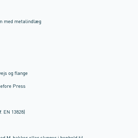
lon med metalindlæg
vejs og flange
Before Press
f. EN 13828)