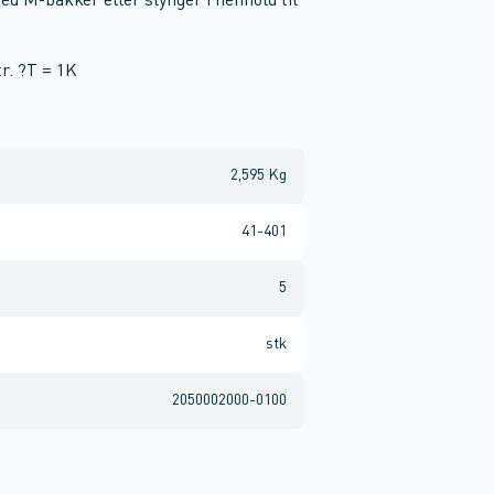
 M-bakker eller slynger i henhold til
r. ?T = 1K
2,595 Kg
41-401
5
stk
2050002000-0100