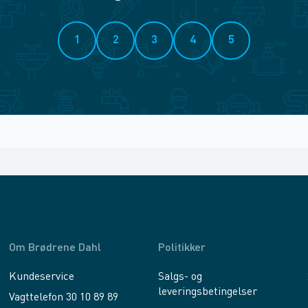
1
2
3
4
5
Om Brødrene Dahl
Politikker
Kundeservice
Salgs- og
leveringsbetingelser
Vagttelefon 30 10 89 89