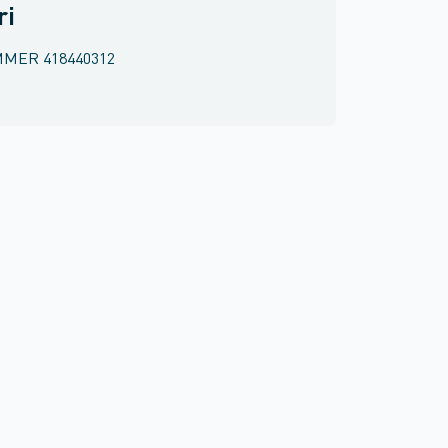
ri
MMER
418440312