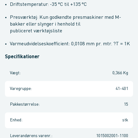
Driftstemperatur: -35 °C til +135 °C
Presværktøj: Kun godkendte presmaskiner med M-
bakker eller slynger i henhold til
publiceret værktøjsliste
Varmeudvidelseskoefficient: 0,0108 mm pr. mtr. ?T = 1K
Specifikationer
Vægt
:
0,366 Kg
Varegruppe
:
41-401
Pakkestørrelse
:
15
Enhed
:
stk
Leverandørens varenr.
:
1015002001-1100