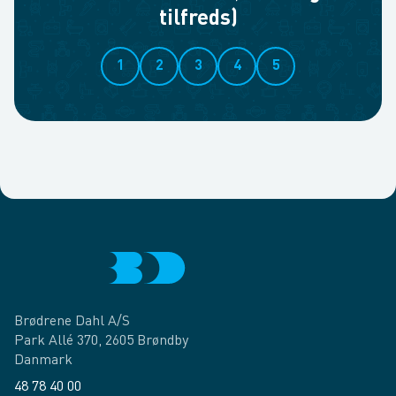
tilfreds)
1
2
3
4
5
Brødrene Dahl A/S
Park Allé 370, 2605 Brøndby
Danmark
48 78 40 00