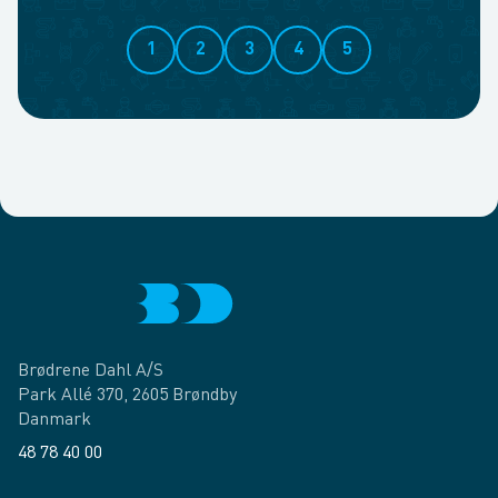
1
2
3
4
5
Brødrene Dahl A/S
Park Allé 370, 2605 Brøndby
Danmark
48 78 40 00