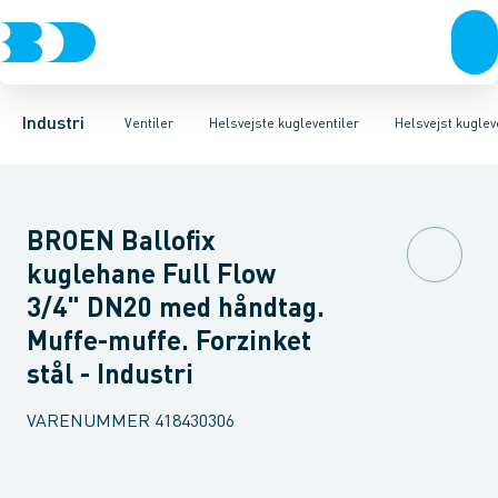
Ventiler
3-Delte kugleventiler
Helsvejst kugleventiler type Vexve X
Rustfrit stål
Sort stål
2-Delte kugleventiler
Galvaniseret stål
Helsvejst kugleventiler 
3-Vejs kugleventil
Plast
Industri 
Industri
Ventiler
Helsvejste kugleventiler
Helsvejst kugleve
BROEN Ballofix
kuglehane Full Flow
3/4" DN20 med håndtag.
Muffe-muffe. Forzinket
stål - Industri
VARENUMMER
418430306