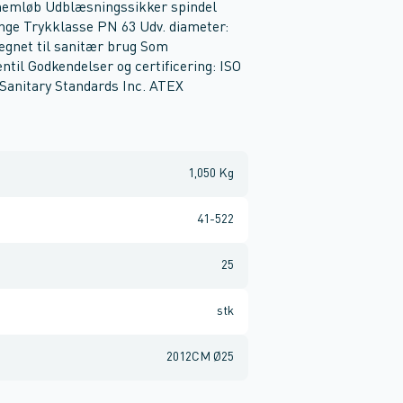
nnemløb Udblæsningssikker spindel
ange Trykklasse PN 63 Udv. diameter:
egnet til sanitær brug Som
ntil Godkendelser og certificering: ISO
Sanitary Standards Inc. ATEX
1,050 Kg
41-522
25
stk
2012CM Ø25