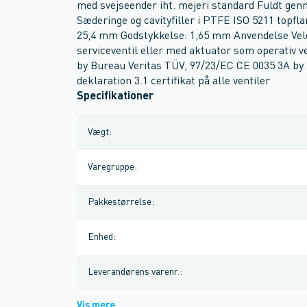
med svejseender iht. mejeri standard Fuldt ge
Sæderinge og cavityfiller i PTFE ISO 5211 topfl
25,4 mm Godstykkelse: 1,65 mm Anvendelse Vel
serviceventil eller med aktuator som operativ ve
by Bureau Veritas TÜV, 97/23/EC CE 0035 3A by 
deklaration 3.1 certifikat på alle ventiler
Specifikationer
Vægt
:
Varegruppe
:
Pakkestørrelse
:
Enhed
:
Leverandørens varenr.
:
Vis mere