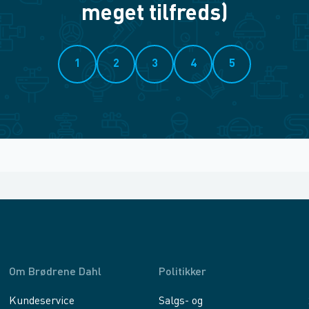
meget tilfreds)
1
2
3
4
5
Om Brødrene Dahl
Politikker
Kundeservice
Salgs- og