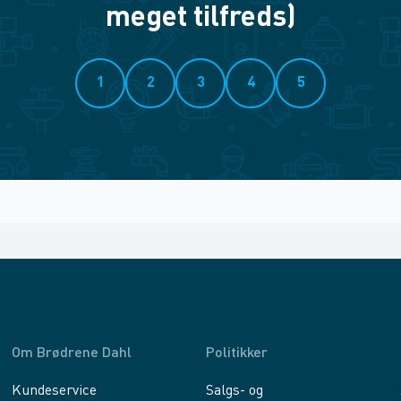
meget tilfreds)
1
2
3
4
5
Om Brødrene Dahl
Politikker
Kundeservice
Salgs- og