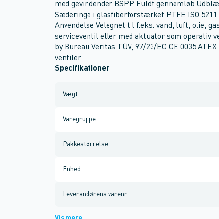
med gevindender BSPP Fuldt gennemløb Udblæsn
Sæderinge i glasfiberforstærket PTFE ISO 5211
Anvendelse Velegnet til f.eks. vand, luft, olie, 
serviceventil eller med aktuator som operativ ve
by Bureau Veritas TÜV, 97/23/EC CE 0035 ATEX de
ventiler
Specifikationer
Vægt
:
Varegruppe
:
Pakkestørrelse
:
Enhed
:
Leverandørens varenr.
:
Vis mere