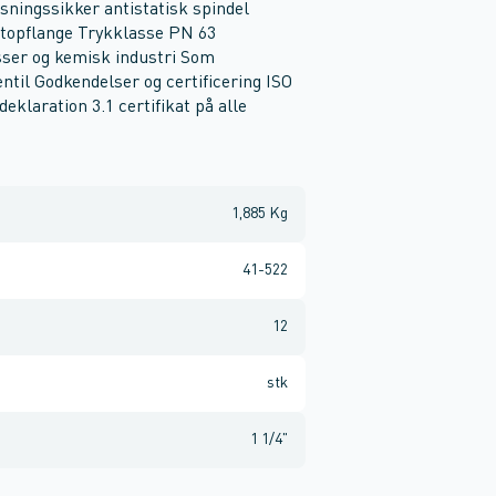
ingssikker antistatisk spindel
 topflange Trykklasse PN 63
gasser og kemisk industri Som
ntil Godkendelser og certificering ISO
klaration 3.1 certifikat på alle
1,885 Kg
41-522
12
stk
1 1/4"