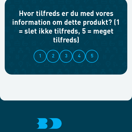
Hvor tilfreds er du med vores
information om dette produkt? (1
= slet ikke tilfreds, 5 = meget
tilfreds)
1
2
3
4
5