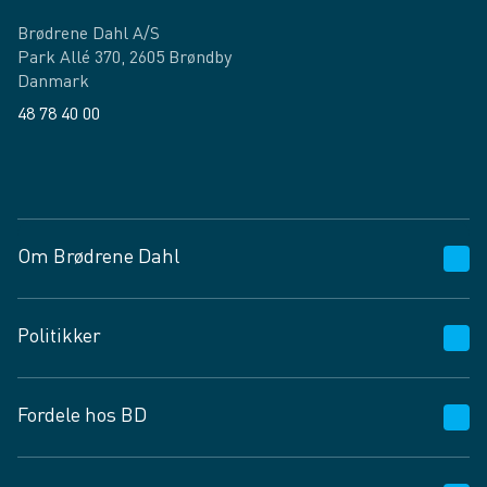
Brødrene Dahl A/S
Park Allé 370, 2605 Brøndby
Danmark
48 78 40 00
Facebook
LinkedIn
Om Brødrene Dahl
Kundeservice
Politikker
Vagttelefon 30 10 89 89
Spørgsmål og svar
Salgs- og leveringsbetingelser
Fordele hos BD
Job og karriere
Privatlivspolitik
Fødevarekontrolrapport
Cookies
24/7