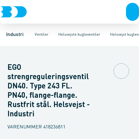
Ventiler
3-Delte kugleventiler
Helsvejst kugleventiler type Vexve X
Rustfrit stål
Sort stål
2-Delte kugleventiler
Galvaniseret stål
Helsvejst kugleventiler 
3-Vejs kugleventil
Plast
Industri 
Industri
Ventiler
Helsvejste kugleventiler
Helsvejst kuglev
EGO
strengreguleringsventil
DN40. Type 243 FL.
PN40, flange-flange.
Rustfrit stål. Helsvejst -
Industri
VARENUMMER
418236811