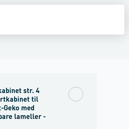
diffusion
El
Køleværktøj
Kølemidler, olier & kølebærere
Rør, fittin
kabinet str. 4
tkabinet til
x-Geko med
bare lameller -