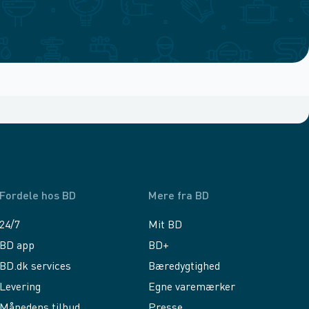
Fordele hos BD
Mere fra BD
24/7
Mit BD
BD app
BD+
BD.dk services
Bæredygtighed
Levering
Egne varemærker
Månedens tilbud
Presse