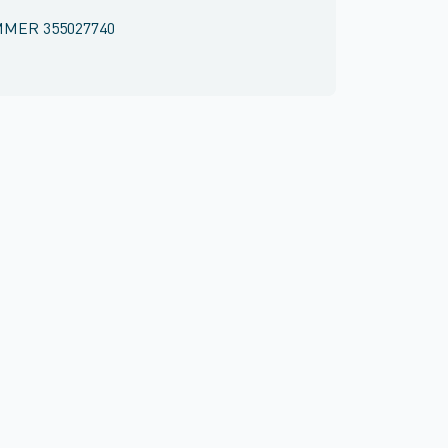
MMER
355027740