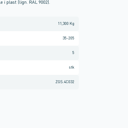
e i plast (lign. RAL 9002).
11,300 Kg
35-205
5
stk
ZGS.4C032