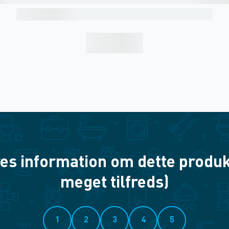
es information om dette produkt? 
meget tilfreds)
1
2
3
4
5