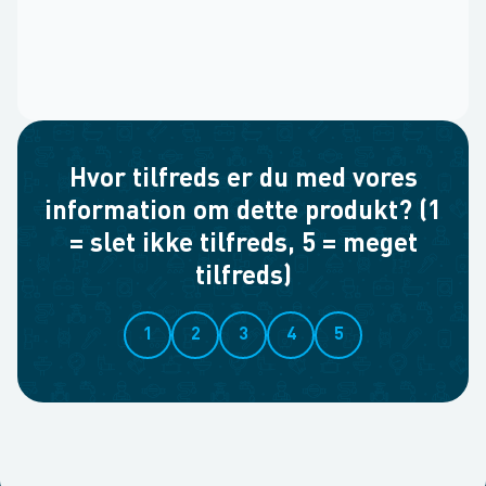
Hvor tilfreds er du med vores
information om dette produkt? (1
= slet ikke tilfreds, 5 = meget
tilfreds)
1
2
3
4
5