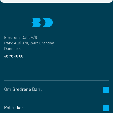
Brødrene Dahl A/S
Park Allé 370, 2605 Brøndby
Danmark
48 78 40 00
Facebook
LinkedIn
Om Brødrene Dahl
Kundeservice
Politikker
Vagttelefon 30 10 89 89