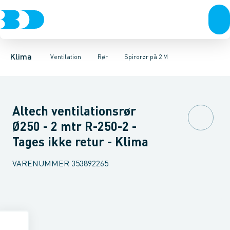
Ventilation
Fittings
Spirorør på 2 M
Rør
Varmepumper
Slanger
Spirorør på 3 M
Spjæld
El
Lyddæmpere
Klimaværktøj
Skruer
Ventiler
Biokedler & pilleovn
Riste
Ventilato
Klima
Ventilation
Rør
Spirorør på 2 M
Altech ventilationsrør
Ø250 - 2 mtr R-250-2 -
Tages ikke retur - Klima
VARENUMMER
353892265