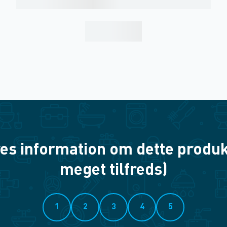
es information om dette produkt? 
meget tilfreds)
1
2
3
4
5