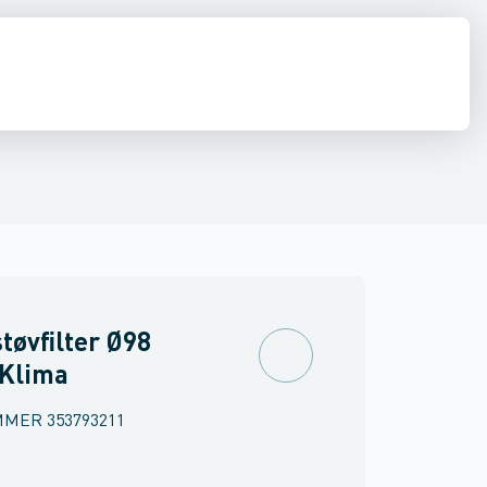
latorer
Lufttæpper
Taghætter, gennemføringer & inddækninger
tøvfilter Ø98
 Klima
MMER
353793211