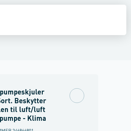
epumpeskjulere
Vogne
Kondensfittings
Kondensslanger
Kondensb
pumpeskjuler
Sort. Beskytter
en til luft/luft
pumpe - Klima