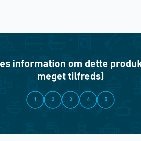
es information om dette produkt? 
meget tilfreds)
1
2
3
4
5