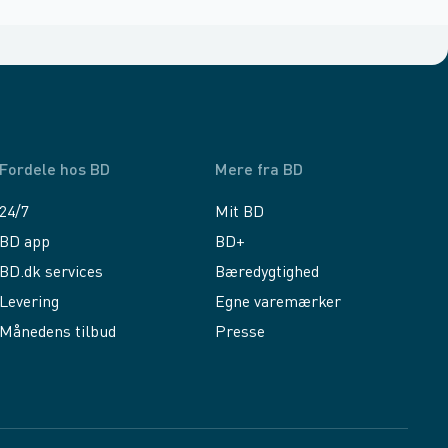
Fordele hos BD
Mere fra BD
24/7
Mit BD
BD app
BD+
BD.dk services
Bæredygtighed
Levering
Egne varemærker
Månedens tilbud
Presse