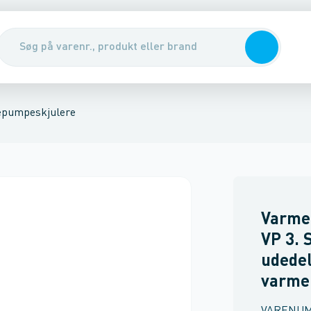
leovne
mpere
rvedele
Vægkonsoller
Solceller & Solvarme
Kølemidler
Gulvstativer
Batterisystemer
Kondenspumper & tilbehør
Varm
pumpeskjulere
Varme
VP 3. 
udedel
varme