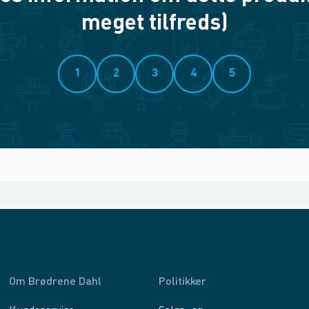
meget tilfreds)
1
2
3
4
5
Om Brødrene Dahl
Politikker