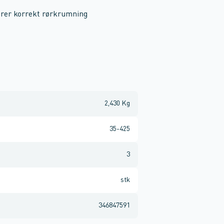
erer korrekt rørkrumning
2,430 Kg
35-425
3
stk
346847591