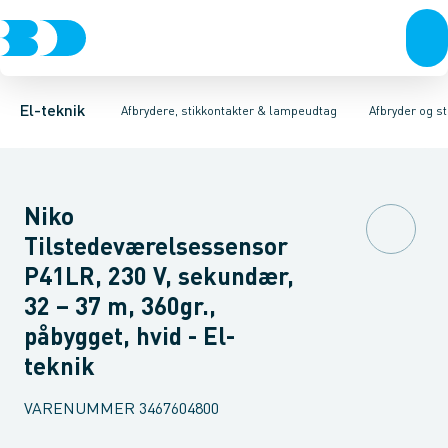
Afbrydere, stikkontakter & lampeudtag
Afbryder og stikdåsemateriel
Afbryder og stikkontakt kombination
Installationsafbryder
Forgreningsmateriel
Ude
K
El-teknik
Afbrydere, stikkontakter & lampeudtag
Afbryder og s
Niko
Tilstedeværelsessensor
P41LR, 230 V, sekundær,
32 – 37 m, 360gr.,
påbygget, hvid - El-
teknik
VARENUMMER
3467604800