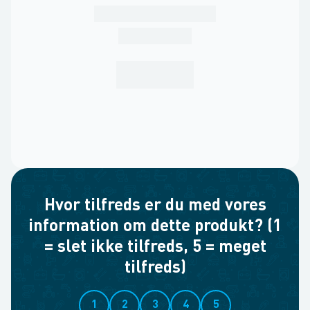
Hvor tilfreds er du med vores
information om dette produkt? (1
= slet ikke tilfreds, 5 = meget
tilfreds)
1
2
3
4
5