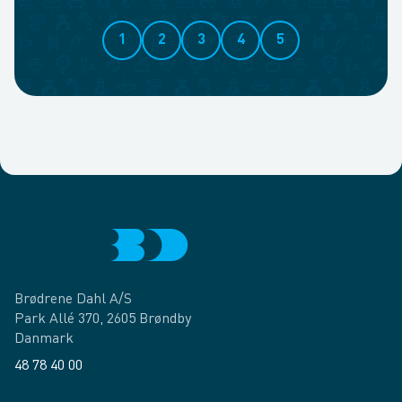
1
2
3
4
5
Brødrene Dahl A/S
Park Allé 370, 2605 Brøndby
Danmark
48 78 40 00