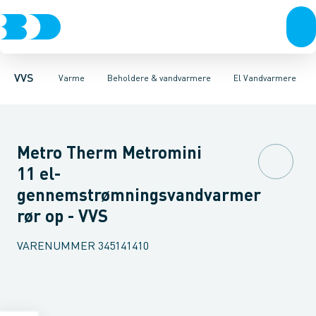
Rør & fittings
Radiatorer
Varmtvandsbeholdere
Radiatorfittings & tilbehør
Pressfittings & rør
El Vandvarmere
Kuglehaner & ventiler
Gulvvarme & tilbehør
Tilbehør til vandvarme
Afløb 
Re
VVS
Varme
Beholdere & vandvarmere
El Vandvarmere
Metro Therm Metromini
11 el-
gennemstrømningsvandvarmer
rør op - VVS
VARENUMMER
345141410