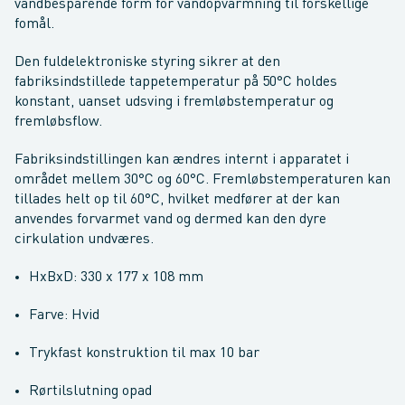
vandbesparende form for vandopvarmning til forskellige
fomål.
Den fuldelektroniske styring sikrer at den
fabriksindstillede tappetemperatur på 50°C holdes
konstant, uanset udsving i fremløbstemperatur og
fremløbsflow.
Fabriksindstillingen kan ændres internt i apparatet i
området mellem 30°C og 60°C. Fremløbstemperaturen kan
tillades helt op til 60°C, hvilket medfører at der kan
anvendes forvarmet vand og dermed kan den dyre
cirkulation undværes.
HxBxD: 330 x 177 x 108 mm
Farve: Hvid
Trykfast konstruktion til max 10 bar
Rørtilslutning opad