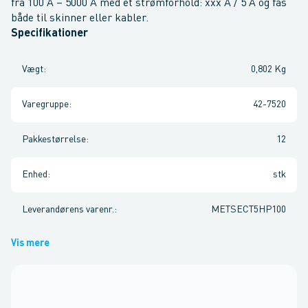
fra 100 A – 5000 A med et strømforhold: xxx A / 5 A og fås
både til skinner eller kabler.
Specifikationer
Vægt
:
0,802 Kg
Varegruppe
:
42-7520
Pakkestørrelse
:
12
Enhed
:
stk
Leverandørens varenr.
:
METSECT5HP100
Vis mere