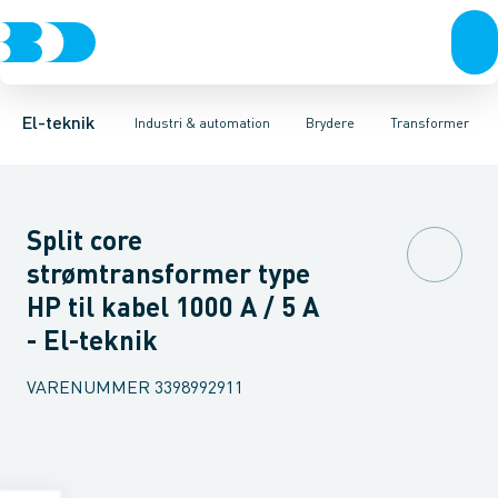
Afbrydere, stikkontakter & lampeudtag
Industristiksystemer
Motorbetjening for effektafbryder
Frekvensomformere og softstartere
Ombygningssæt til effektaf
Forgreningsmateriel
DIN
K
El-teknik
Industri & automation
Brydere
Transformer
Split core
strømtransformer type
HP til kabel 1000 A / 5 A
- El-teknik
VARENUMMER
3398992911