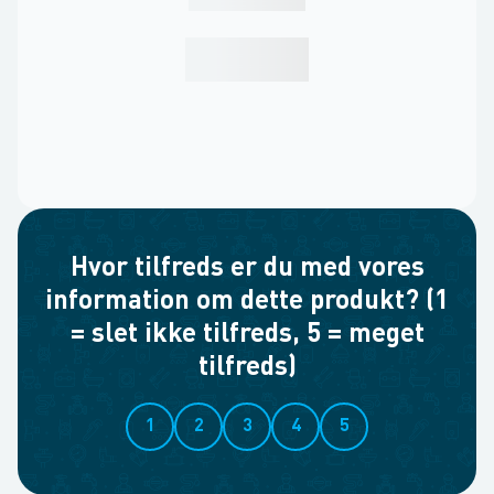
Hvor tilfreds er du med vores
information om dette produkt? (1
= slet ikke tilfreds, 5 = meget
tilfreds)
1
2
3
4
5