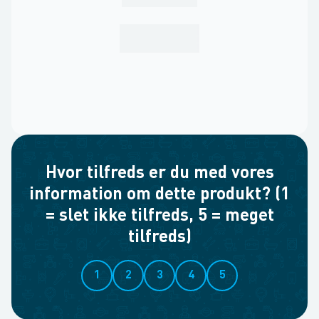
Hvor tilfreds er du med vores
information om dette produkt? (1
= slet ikke tilfreds, 5 = meget
tilfreds)
1
2
3
4
5