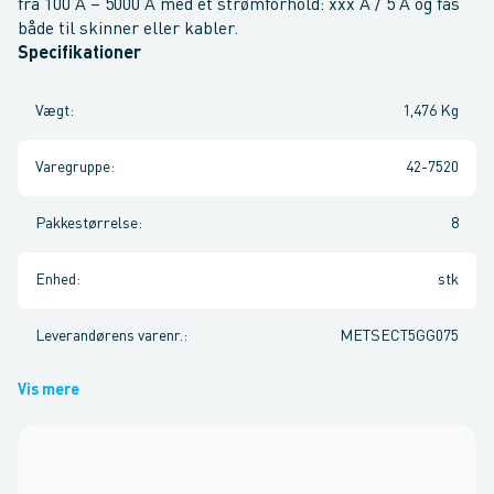
fra 100 A – 5000 A med et strømforhold: xxx A / 5 A og fås
både til skinner eller kabler.
Specifikationer
Vægt
:
1,476 Kg
Varegruppe
:
42-7520
Pakkestørrelse
:
8
Enhed
:
stk
Leverandørens varenr.
:
METSECT5GG075
Vis mere