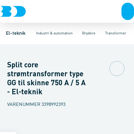
Afbrydere, stikkontakter & lampeudtag
Industristiksystemer
Motorbetjening for effektafbryder
Frekvensomformere og softstartere
Ombygningssæt til effektaf
Forgreningsmateriel
DIN
K
El-teknik
Industri & automation
Brydere
Transformer
Split core
strømtransformer type
GG til skinne 750 A / 5 A
- El-teknik
VARENUMMER
3398992393