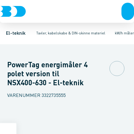
Afbrydere, stikkontakter & lampeudtag
Tavler, kapsling og rackskabe
El-målere
Specialvarer for kw/h målere/tællere
Fordelings-/byggepladstavler
Forgreningsmateriel
Ek
K
El-teknik
Tavler, kabelskabe & DIN-skinne materiel
kW/h måler
PowerTag energimåler 4
polet version til
NSX400-630 - El-teknik
VARENUMMER
3322735555