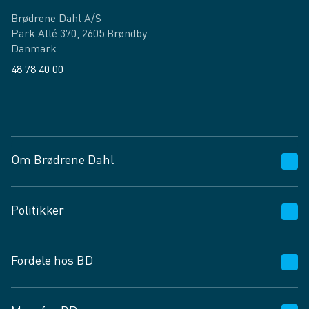
Brødrene Dahl A/S
Park Allé 370, 2605 Brøndby
Danmark
48 78 40 00
Facebook
LinkedIn
Om Brødrene Dahl
Kundeservice
Politikker
Vagttelefon 30 10 89 89
Spørgsmål og svar
Salgs- og leveringsbetingelser
Fordele hos BD
Job og karriere
Privatlivspolitik
Fødevarekontrolrapport
Cookies
24/7