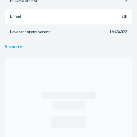
Pakkestørrelse
:
2
Enhed
:
stk
Leverandørens varenr.
:
LV434023
Vis mere