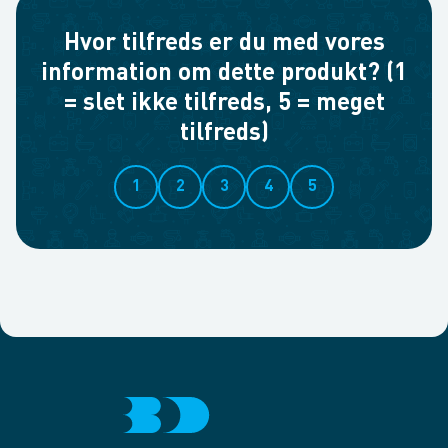
Hvor tilfreds er du med vores
information om dette produkt? (1
= slet ikke tilfreds, 5 = meget
tilfreds)
1
2
3
4
5