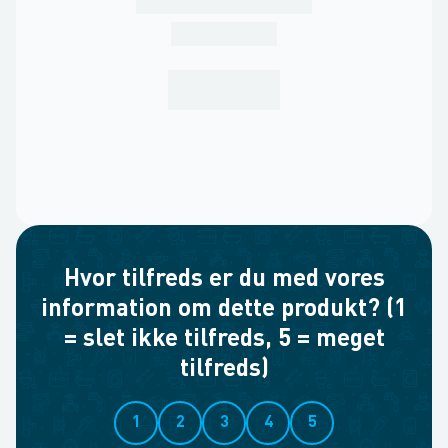
Hvor tilfreds er du med vores
information om dette produkt? (1
= slet ikke tilfreds, 5 = meget
tilfreds)
1
2
3
4
5