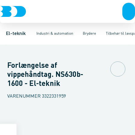
Afbrydere, stikkontakter & lampeudtag
Industristiksystemer
Motorbetjening for effektafbryder
Frekvensomformere og softstartere
Ombygningssæt til effektaf
Forgreningsmateriel
DIN
K
El-teknik
Industri & automation
Brydere
Tilbehør til lav
Forlængelse af
vippehåndtag. NS630b-
1600 - El-teknik
VARENUMMER
3322331959