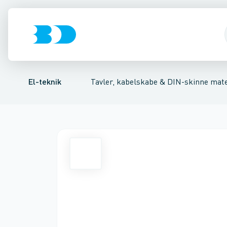
Afbrydere, stikkontakter & lampeudtag
Tavler, kapsling og rackskabe
Installationskontaktor
Kiprelæer
Fordelings-/byggepladstav
Ringetransformer
Forgreningsmate
Betj
El-teknik
Tavler, kabelskabe & DIN-skinne mate