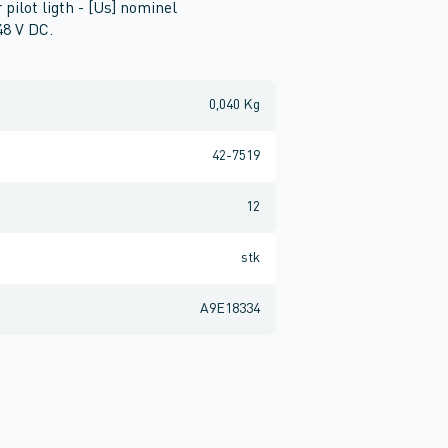
pilot ligth - [Us] nominel
48 V DC.
0,040 Kg
42-7519
12
stk
A9E18334