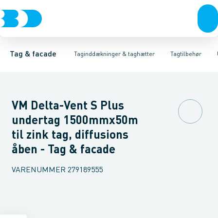
Tagrender
Taginddækninger & gennemføringer
Loddetin
Loddevand
Plader, coils & skifer
Lim & fugemasser
Taginddækninger & taghætte
Taghætter
Sneskinne
Tagtilbehør
Tagtætnings 
Tag & facade
Taginddækninger & taghætter
Tagtilbehør
VM Delta-Vent S Plus
undertag 1500mmx50m
til zink tag, diffusions
åben - Tag & facade
VARENUMMER
279189555