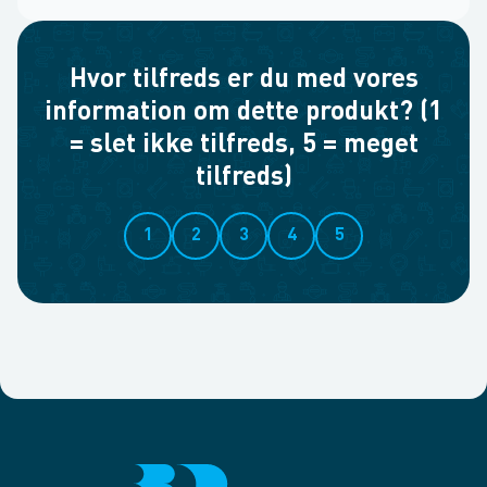
Hvor tilfreds er du med vores
information om dette produkt? (1
= slet ikke tilfreds, 5 = meget
tilfreds)
1
2
3
4
5