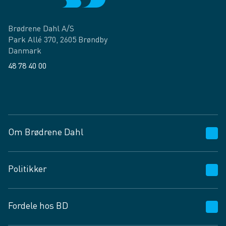
Brødrene Dahl A/S
Park Allé 370, 2605 Brøndby
Danmark
48 78 40 00
Facebook
LinkedIn
Om Brødrene Dahl
Kundeservice
Politikker
Vagttelefon 30 10 89 89
Spørgsmål og svar
Salgs- og leveringsbetingelser
Fordele hos BD
Job og karriere
Privatlivspolitik
Fødevarekontrolrapport