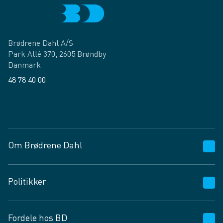
Brødrene Dahl A/S
Park Allé 370, 2605 Brøndby
Danmark
48 78 40 00
Facebook
LinkedIn
Om Brødrene Dahl
Kundeservice
Politikker
Vagttelefon 30 10 89 89
Spørgsmål og svar
Salgs- og leveringsbetingelser
Fordele hos BD
Job og karriere