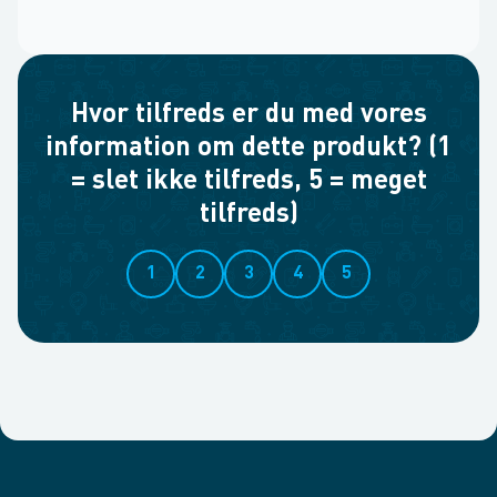
Hvor tilfreds er du med vores
information om dette produkt? (1
= slet ikke tilfreds, 5 = meget
tilfreds)
1
2
3
4
5