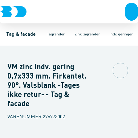
Tagrender
Zink tagrender
Tagrender
Plader, coils & skifer
Nedløbsrør
Plast tagrender
Bøjninger 40gr.
Stål tagrender
Taginddækninger & taghætte
Bøjninger 60gr.
Kobber tagrend
Bøjninger
Tag & facade
Tagrender
Zink tagrender
Indv. geringer
VM zinc Indv. gering
0,7x333 mm. Firkantet.
90°. Valsblank -Tages
ikke retur- - Tag &
facade
VARENUMMER
276773002