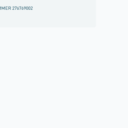
MMER
276769002