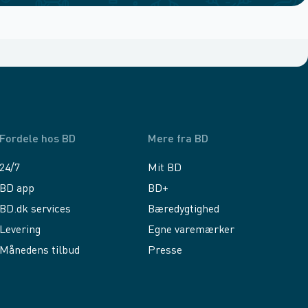
Fordele hos BD
Mere fra BD
24/7
Mit BD
BD app
BD+
BD.dk services
Bæredygtighed
Levering
Egne varemærker
Månedens tilbud
Presse