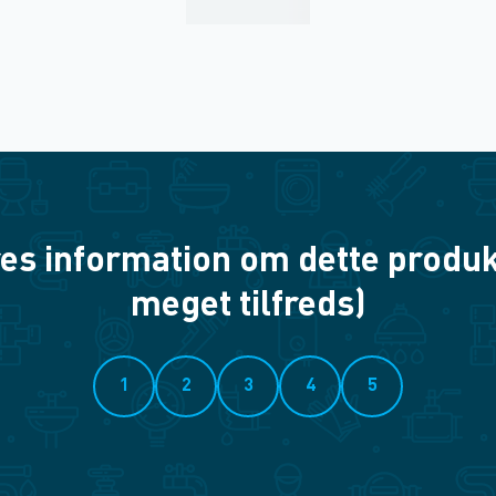
es information om dette produkt? 
meget tilfreds)
1
2
3
4
5