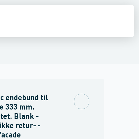
ker
Endebunde
Udv. geringer
Indv. geringer
Nedførsler
Brøndkrave
c endebund til
re 333 mm.
tet. Blank -
ikke retur- -
facade