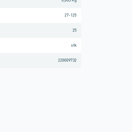
0,063 Kg
27-125
25
stk
220009732