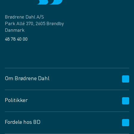
Brødrene Dahl A/S
Park Allé 370, 2605 Brøndby
Danmark
48 78 40 00
Facebook
LinkedIn
Om Brødrene Dahl
Kundeservice
Politikker
Vagttelefon 30 10 89 89
Spørgsmål og svar
Salgs- og leveringsbetingelser
Fordele hos BD
Job og karriere
Privatlivspolitik
Fødevarekontrolrapport