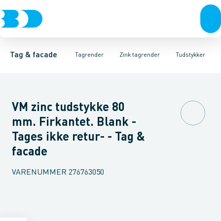
Tagrender
Zink tagrender
Tagrender
Plader, coils & skifer
Nedløbsrør
Plast tagrender
Bøjninger 40gr.
Stål tagrender
Taginddækninger & taghætte
Bøjninger 60gr.
Kobber tagrend
Bøjninger
Tag & facade
Tagrender
Zink tagrender
Tudstykker
VM zinc tudstykke 80
mm. Firkantet. Blank -
Tages ikke retur- - Tag &
facade
VARENUMMER
276763050