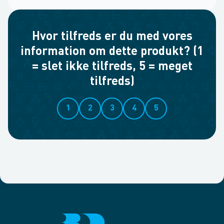
Hvor tilfreds er du med vores
information om dette produkt? (1
= slet ikke tilfreds, 5 = meget
tilfreds)
1
2
3
4
5