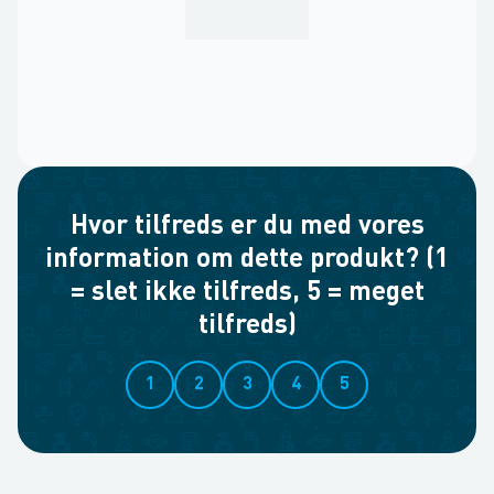
Hvor tilfreds er du med vores
information om dette produkt? (1
= slet ikke tilfreds, 5 = meget
tilfreds)
1
2
3
4
5