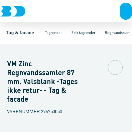
Tagrender
Zink tagrender
Tagrender
Plader, coils & skifer
Nedløbsrør
Plast tagrender
Bøjninger 40gr.
Stål tagrender
Taginddækninger & taghætte
Bøjninger 60gr.
Kobber tagrend
Bøjninger
Tag & facade
Tagrender
Zink tagrender
Regnvandssaml
VM Zinc
Regnvandssamler 87
mm. Valsblank -Tages
ikke retur- - Tag &
facade
VARENUMMER
276753050