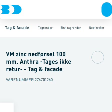
Tagrender
Zink tagrender
Tagrender
Plader, coils & skifer
Nedløbsrør
Plast tagrender
Bøjninger 40gr.
Stål tagrender
Taginddækninger & taghætte
Bøjninger 60gr.
Kobber tagrend
Bøjninger
Tag & facade
Tagrender
Zink tagrender
Nedførsler
VM zinc nedførsel 100
mm. Anthra -Tages ikke
retur- - Tag & facade
VARENUMMER
276751260