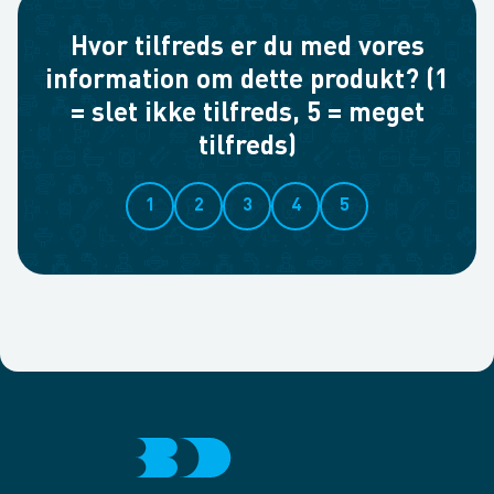
Hvor tilfreds er du med vores
information om dette produkt? (1
= slet ikke tilfreds, 5 = meget
tilfreds)
1
2
3
4
5