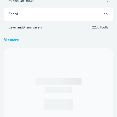
Pakkestørrelse
:
10
Enhed
:
stk
Leverandørens varenr.
:
220018682
Vis mere