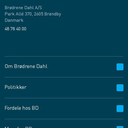
Brødrene Dahl A/S
Park Allé 370, 2605 Brøndby
Danmark
48 78 40 00
Facebook
LinkedIn
Om Brødrene Dahl
Kundeservice
Politikker
Vagttelefon 30 10 89 89
Spørgsmål og svar
Salgs- og leveringsbetingelser
Fordele hos BD
Job og karriere
Privatlivspolitik
Fødevarekontrolrapport
Cookies
24/7