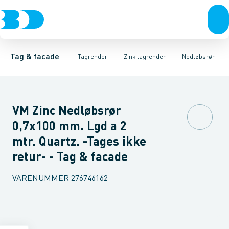
Tagrender
Zink tagrender
Tagrender
Plader, coils & skifer
Nedløbsrør
Plast tagrender
Bøjninger 40gr.
Stål tagrender
Taginddækninger & taghætte
Bøjninger 60gr.
Kobber tagrend
Bøjninger
Tag & facade
Tagrender
Zink tagrender
Nedløbsrør
VM Zinc Nedløbsrør
0,7x100 mm. Lgd a 2
mtr. Quartz. -Tages ikke
retur- - Tag & facade
VARENUMMER
276746162