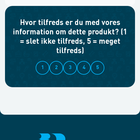
Hvor tilfreds er du med vores
information om dette produkt? (1
= slet ikke tilfreds, 5 = meget
tilfreds)
1
2
3
4
5