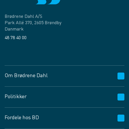
Brødrene Dahl A/S
Park Allé 370, 2605 Brøndby
Danmark
48 78 40 00
Facebook
LinkedIn
Om Brødrene Dahl
Kundeservice
Politikker
Vagttelefon 30 10 89 89
Spørgsmål og svar
Salgs- og leveringsbetingelser
Fordele hos BD
Job og karriere
Privatlivspolitik
Fødevarekontrolrapport