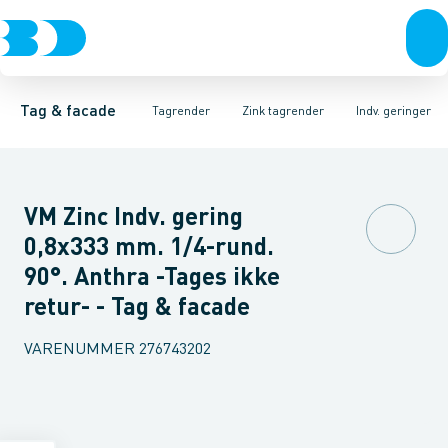
Tagrender
Zink tagrender
Tagrender
Plader, coils & skifer
Nedløbsrør
Plast tagrender
Bøjninger 40gr.
Stål tagrender
Taginddækninger & taghætte
Bøjninger 60gr.
Kobber tagrend
Bøjninger
Tag & facade
Tagrender
Zink tagrender
Indv. geringer
VM Zinc Indv. gering
0,8x333 mm. 1/4-rund.
90°. Anthra -Tages ikke
retur- - Tag & facade
VARENUMMER
276743202