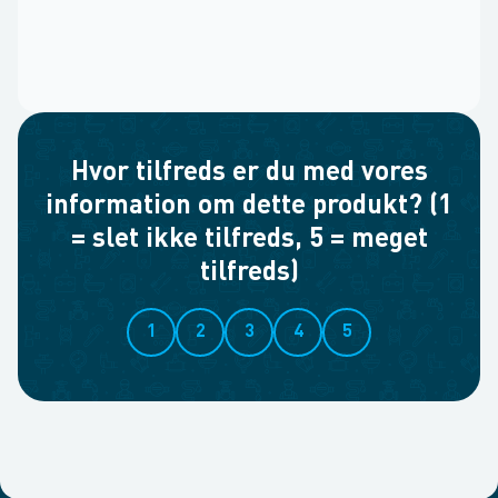
Hvor tilfreds er du med vores
information om dette produkt? (1
= slet ikke tilfreds, 5 = meget
tilfreds)
1
2
3
4
5