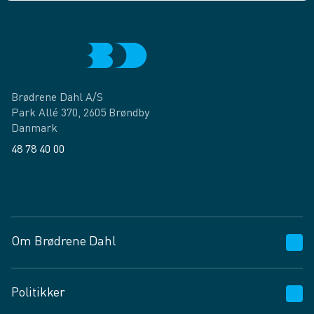
Brødrene Dahl A/S
Park Allé 370, 2605 Brøndby
Danmark
48 78 40 00
Facebook
LinkedIn
Om Brødrene Dahl
Kundeservice
Politikker
Vagttelefon 30 10 89 89