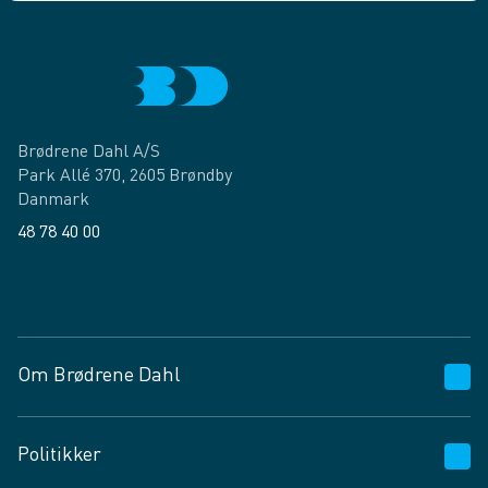
Brødrene Dahl A/S
Park Allé 370, 2605 Brøndby
Danmark
48 78 40 00
Facebook
LinkedIn
Om Brødrene Dahl
Kundeservice
Politikker
Vagttelefon 30 10 89 89