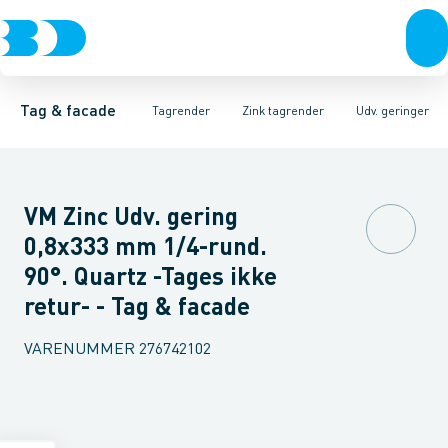
Tagrender
Zink tagrender
Tagrender
Plader, coils & skifer
Nedløbsrør
Plast tagrender
Bøjninger 40gr.
Stål tagrender
Taginddækninger & taghætte
Bøjninger 60gr.
Kobber tagrend
Bøjninger
Tag & facade
Tagrender
Zink tagrender
Udv. geringer
VM Zinc Udv. gering
0,8x333 mm 1/4-rund.
90°. Quartz -Tages ikke
retur- - Tag & facade
VARENUMMER
276742102