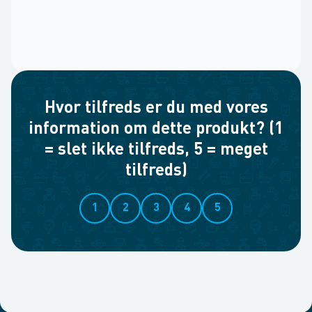
Hvor tilfreds er du med vores
information om dette produkt? (1
= slet ikke tilfreds, 5 = meget
tilfreds)
1
2
3
4
5