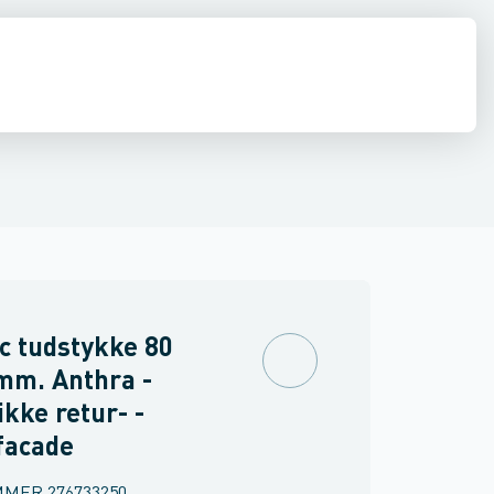
ker
Endebunde
Udv. geringer
Indv. geringer
Nedførsler
Brøndkrave
c tudstykke 80
mm. Anthra -
ikke retur- -
facade