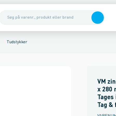
ætter
grender
inger 72gr.
Tagværktøj
Aluminium tagrender
Svanehals bøjninger
Rendejern & hængselsstifter
Knærør
Tudstykker
Eksp. tudstyk
Tudstykker
VM zin
x 280 
Tages 
Tag & 