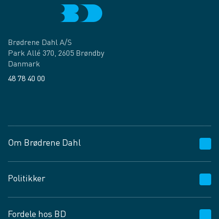
Brødrene Dahl A/S
Park Allé 370, 2605 Brøndby
Danmark
48 78 40 00
Facebook
LinkedIn
Om Brødrene Dahl
Kundeservice
Politikker
Vagttelefon 30 10 89 89
Spørgsmål og svar
Salgs- og leveringsbetingelser
Fordele hos BD
Job og karriere