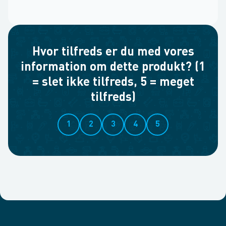
Hvor tilfreds er du med vores
information om dette produkt? (1
= slet ikke tilfreds, 5 = meget
tilfreds)
1
2
3
4
5