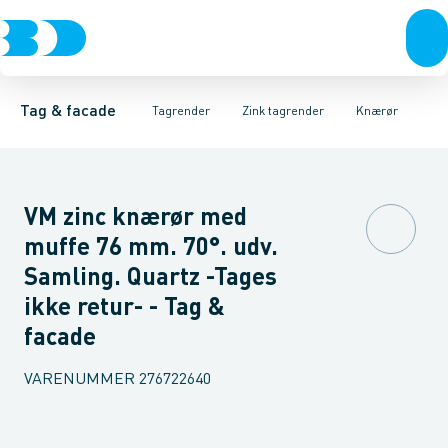
Tagrender
Zink tagrender
Tagrender
Plader, coils & skifer
Nedløbsrør
Plast tagrender
Bøjninger 40gr.
Stål tagrender
Taginddækninger & taghætte
Bøjninger 60gr.
Kobber tagrend
Bøjninger
Tag & facade
Tagrender
Zink tagrender
Knærør
VM zinc knærør med
muffe 76 mm. 70°. udv.
Samling. Quartz -Tages
ikke retur- - Tag &
facade
VARENUMMER
276722640