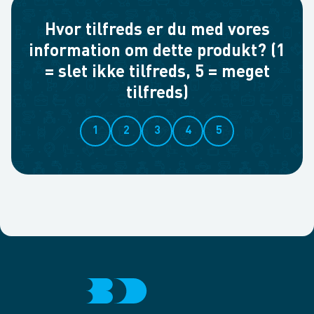
Hvor tilfreds er du med vores
information om dette produkt? (1
= slet ikke tilfreds, 5 = meget
tilfreds)
1
2
3
4
5