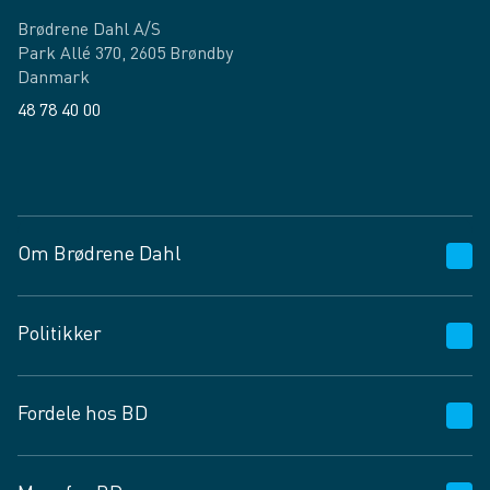
Brødrene Dahl A/S
Park Allé 370, 2605 Brøndby
Danmark
48 78 40 00
Facebook
LinkedIn
Om Brødrene Dahl
Kundeservice
Politikker
Vagttelefon 30 10 89 89
Spørgsmål og svar
Salgs- og leveringsbetingelser
Fordele hos BD
Job og karriere
Privatlivspolitik
Fødevarekontrolrapport
Cookies
24/7