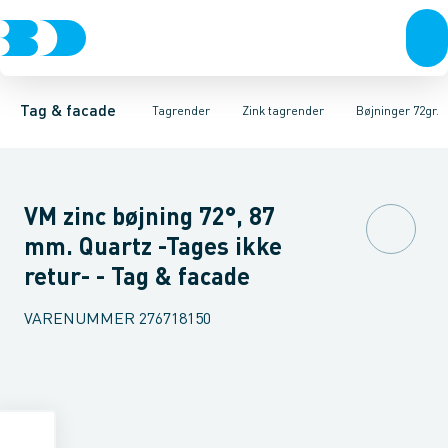
Tagrender
Zink tagrender
Tagrender
Plader, coils & skifer
Nedløbsrør
Plast tagrender
Bøjninger 40gr.
Stål tagrender
Taginddækninger & taghætte
Bøjninger 60gr.
Kobber tagrend
Bøjninger
Tag & facade
Tagrender
Zink tagrender
Bøjninger 72gr.
VM zinc bøjning 72°, 87
mm. Quartz -Tages ikke
retur- - Tag & facade
VARENUMMER
276718150