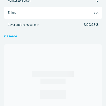
Pakkestørrelse
:
10
Enhed
:
stk
Leverandørens varenr.
:
220023648
Vis mere