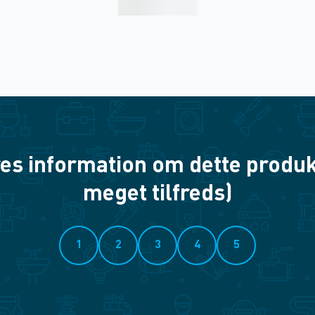
es information om dette produkt? 
meget tilfreds)
1
2
3
4
5