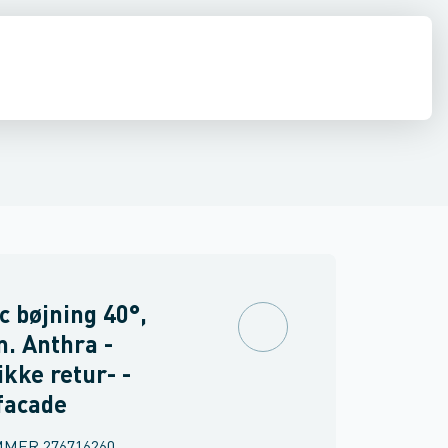
ker
Endebunde
Udv. geringer
Indv. geringer
Nedførsler
Brøndkrave
c bøjning 40°,
. Anthra -
ikke retur- -
facade