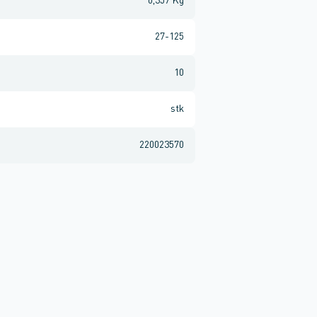
0,357 Kg
27-125
10
stk
220023570