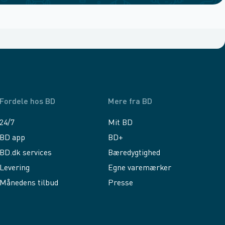
Fordele hos BD
Mere fra BD
24/7
Mit BD
BD app
BD+
BD.dk services
Bæredygtighed
Levering
Egne varemærker
Månedens tilbud
Presse