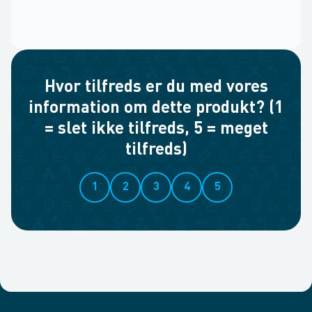
Hvor tilfreds er du med vores
information om dette produkt? (1
= slet ikke tilfreds, 5 = meget
tilfreds)
1
2
3
4
5