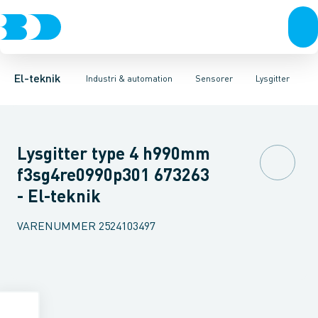
Afbrydere, stikkontakter & lampeudtag
Industristiksystemer
Trykafbryder
Induktiv aftaster
Frekvensomformere og softstartere
Envejs lysgitter
Forgreningsmateriel
Lysledersensor 
DIN
K
El-teknik
Industri & automation
Sensorer
Lysgitter
Lysgitter type 4 h990mm
f3sg4re0990p301 673263
- El-teknik
VARENUMMER
2524103497