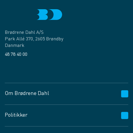
Brødrene Dahl A/S
Park Allé 370, 2605 Brøndby
Danmark
48 78 40 00
Facebook
LinkedIn
Om Brødrene Dahl
Kundeservice
Politikker
Vagttelefon 30 10 89 89
Spørgsmål og svar
Salgs- og leveringsbetingelser