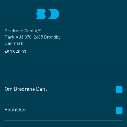
Brødrene Dahl A/S
Park Allé 370, 2605 Brøndby
Danmark
48 78 40 00
Facebook
LinkedIn
Om Brødrene Dahl
Kundeservice
Politikker
Vagttelefon 30 10 89 89
Spørgsmål og svar
Salgs- og leveringsbetingelser