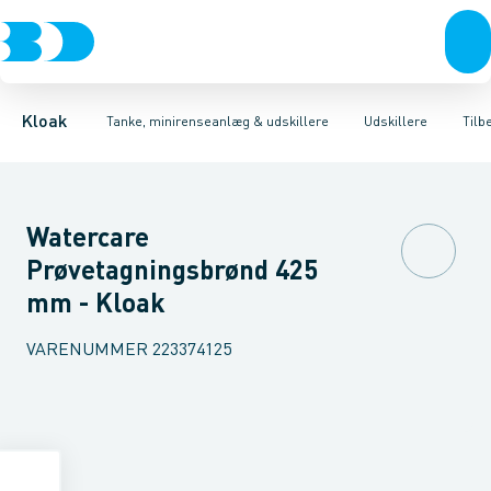
Rør & fittings
Udskillere
Olieudskillere
Tanke
Brønde
Fedtudskillere
Tilbehør til tanke
Brøndgods
Tilbehør til udskillere
Linjeafvanding
Mini renseanlæg
Tanke, miniren
Sandfang
P
Kloak
Tanke, minirenseanlæg & udskillere
Udskillere
Tilb
Watercare
Prøvetagningsbrønd 425
mm - Kloak
VARENUMMER
223374125