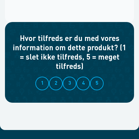
Hvor tilfreds er du med vores
information om dette produkt? (1
= slet ikke tilfreds, 5 = meget
tilfreds)
1
2
3
4
5