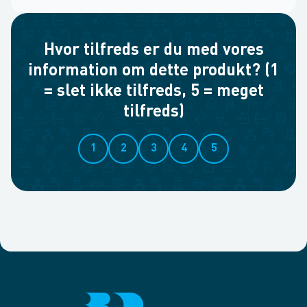
Hvor tilfreds er du med vores
information om dette produkt? (1
= slet ikke tilfreds, 5 = meget
tilfreds)
1
2
3
4
5