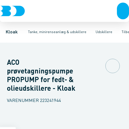
Rør & fittings
Udskillere
Olieudskillere
Tanke
Brønde
Fedtudskillere
Tilbehør til tanke
Brøndgods
Tilbehør til udskillere
Linjeafvanding
Mini renseanlæg
Tanke, miniren
Sandfang
P
Kloak
Tanke, minirenseanlæg & udskillere
Udskillere
Tilb
ACO
prøvetagningspumpe
PROPUMP for fedt- &
olieudskillere - Kloak
VARENUMMER
223241944