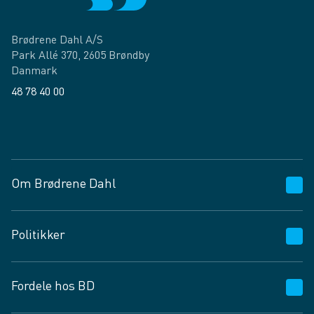
Brødrene Dahl A/S
Park Allé 370, 2605 Brøndby
Danmark
48 78 40 00
Facebook
LinkedIn
Om Brødrene Dahl
Kundeservice
Politikker
Vagttelefon 30 10 89 89
Spørgsmål og svar
Salgs- og leveringsbetingelser
Fordele hos BD
Job og karriere
Privatlivspolitik
Fødevarekontrolrapport