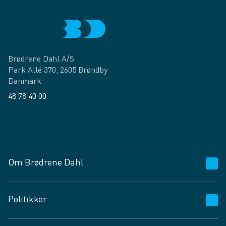
Brødrene Dahl A/S
Park Allé 370, 2605 Brøndby
Danmark
48 78 40 00
Facebook
LinkedIn
Om Brødrene Dahl
Kundeservice
Politikker
Vagttelefon 30 10 89 89
Spørgsmål og svar
Salgs- og leveringsbetingelser