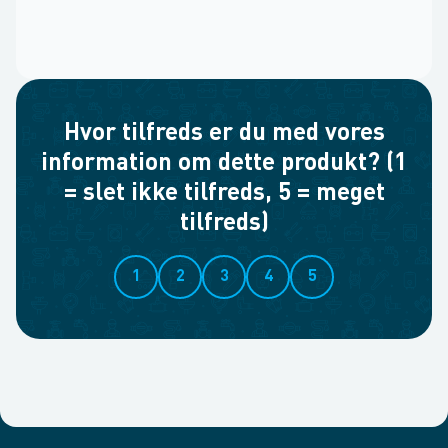
Hvor tilfreds er du med vores
information om dette produkt? (1
= slet ikke tilfreds, 5 = meget
tilfreds)
1
2
3
4
5