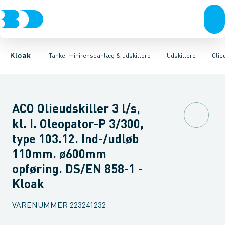
Rør & fittings
Udskillere
Olieudskillere
Tanke
Brønde
Fedtudskillere
Tilbehør til tanke
Brøndgods
Tilbehør til udskillere
Linjeafvanding
Mini renseanlæg
Tanke, miniren
Sandfang
P
Kloak
Tanke, minirenseanlæg & udskillere
Udskillere
Olie
ACO Olieudskiller 3 l/s,
kl. I. Oleopator-P 3/300,
type 103.12. Ind-/udløb
110mm. ø600mm
opføring. DS/EN 858-1 -
Kloak
VARENUMMER
223241232