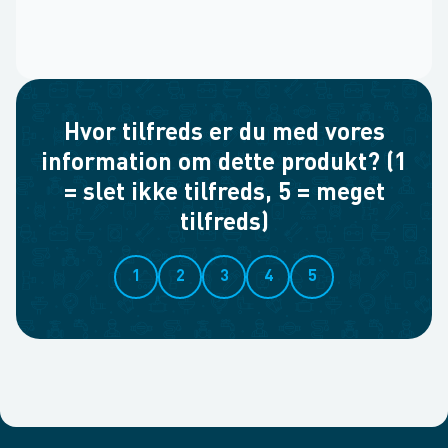
Hvor tilfreds er du med vores
information om dette produkt? (1
= slet ikke tilfreds, 5 = meget
tilfreds)
1
2
3
4
5