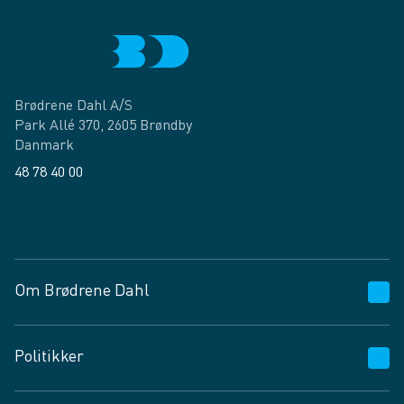
Brødrene Dahl A/S
Park Allé 370, 2605 Brøndby
Danmark
48 78 40 00
Facebook
LinkedIn
Om Brødrene Dahl
Kundeservice
Politikker
Vagttelefon 30 10 89 89
Spørgsmål og svar
Salgs- og leveringsbetingelser