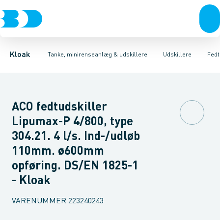
Rør & fittings
Udskillere
Olieudskillere
Tanke
Brønde
Fedtudskillere
Tilbehør til tanke
Brøndgods
Tilbehør til udskillere
Linjeafvanding
Mini renseanlæg
Tanke, miniren
Sandfang
P
Kloak
Tanke, minirenseanlæg & udskillere
Udskillere
Fedt
ACO fedtudskiller
Lipumax-P 4/800, type
304.21. 4 l/s. Ind-/udløb
110mm. ø600mm
opføring. DS/EN 1825-1
- Kloak
VARENUMMER
223240243