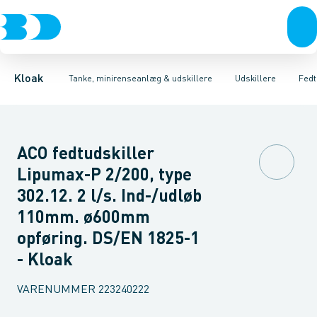
Rør & fittings
Udskillere
Olieudskillere
Tanke
Brønde
Fedtudskillere
Tilbehør til tanke
Brøndgods
Tilbehør til udskillere
Linjeafvanding
Mini renseanlæg
Tanke, miniren
Sandfang
P
Kloak
Tanke, minirenseanlæg & udskillere
Udskillere
Fedt
ACO fedtudskiller
Lipumax-P 2/200, type
302.12. 2 l/s. Ind-/udløb
110mm. ø600mm
opføring. DS/EN 1825-1
- Kloak
VARENUMMER
223240222