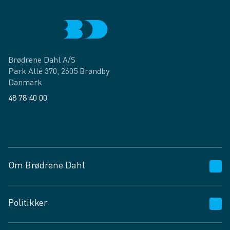
Brødrene Dahl A/S
Park Allé 370, 2605 Brøndby
Danmark
48 78 40 00
Facebook
LinkedIn
Om Brødrene Dahl
Kundeservice
Politikker
Vagttelefon 30 10 89 89
Spørgsmål og svar
Salgs- og leveringsbetingelser