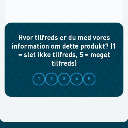
Hvor tilfreds er du med vores
information om dette produkt? (1
= slet ikke tilfreds, 5 = meget
tilfreds)
1
2
3
4
5