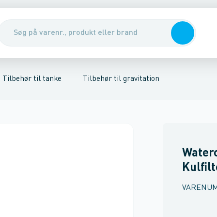
nirenseanlæg & udskillere
ør til samletanke
Tilbehør til regnvandstanke
Pumper, pumpebrønde & ventiler
Rott
Tilbehør til tanke
Tilbehør til gravitation
Water
Kulfil
VARENU