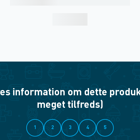
es information om dette produkt? 
meget tilfreds)
1
2
3
4
5