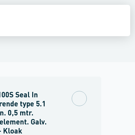
V100G. Støbejern
e
estop & afløbs regulering
ACO Multiline V100S. Galvaniseret
Regnvand & geoteknik
Afløb
ACO Multilin
Armering &
00S Seal In
rende type 5.1
. 0,5 mtr.
lement. Galv.
- Kloak