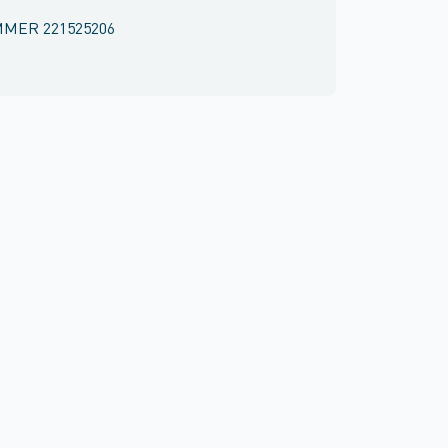
MMER
221525206