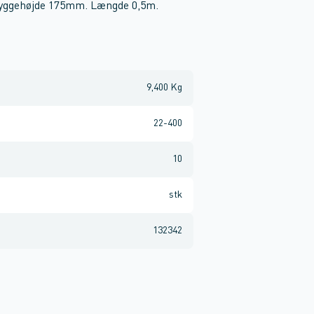
 Byggehøjde 175mm. Længde 0,5m.
9,400 Kg
22-400
10
stk
132342