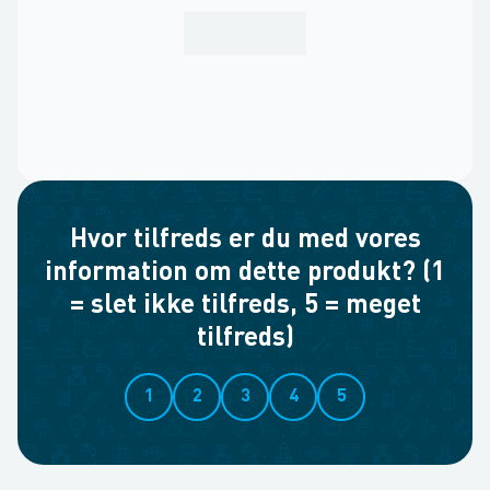
Hvor tilfreds er du med vores
information om dette produkt? (1
= slet ikke tilfreds, 5 = meget
tilfreds)
1
2
3
4
5