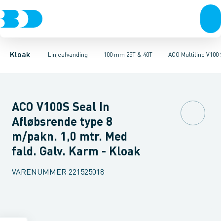
Rør & fittings
100 mm 1,5T, 12,5T & 25T
ULMA MULTIV+ 100. Galvaniseret
Brønde
Brøndgods
100 mm 25T & 40T
Linjeafvanding
ULMA MULTIV+ 100. Støbe
100 mm 90T
Tanke, miniren
150
Kloak
Linjeafvanding
100 mm 25T & 40T
ACO Multiline V100 
ACO V100S Seal In
Afløbsrende type 8
m/pakn. 1,0 mtr. Med
fald. Galv. Karm - Kloak
VARENUMMER
221525018