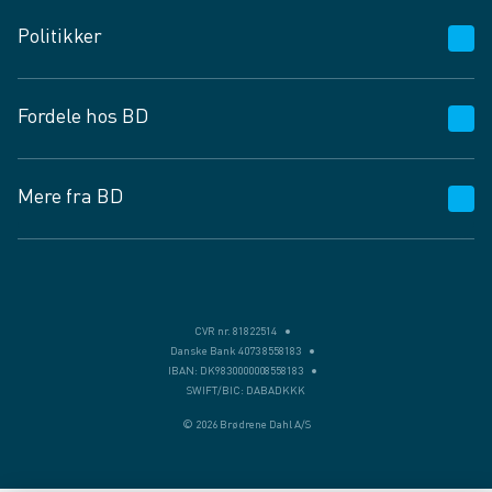
Kundeservice
Politikker
Vagttelefon 30 10 89 89
Spørgsmål og svar
Salgs- og leveringsbetingelser
Fordele hos BD
Job og karriere
Privatlivspolitik
Fødevarekontrolrapport
Cookies
24/7
Mere fra BD
Vilkår og betingelser
BD app
BD.dk services
Mit BD
Levering
BD+
Månedens tilbud
Bæredygtighed
CVR nr. 81822514
Danske Bank 4073 8558183
Egne varemærker
IBAN: DK9830000008558183
SWIFT/BIC: DABADKKK
Presse
© 2026 Brødrene Dahl A/S