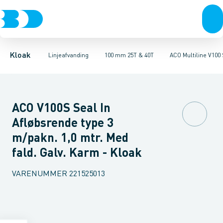
Rør & fittings
100 mm 1,5T, 12,5T & 25T
ULMA MULTIV+ 100. Galvaniseret
Brønde
Brøndgods
100 mm 25T & 40T
Linjeafvanding
ULMA MULTIV+ 100. Støbe
100 mm 90T
Tanke, miniren
150
Kloak
Linjeafvanding
100 mm 25T & 40T
ACO Multiline V100 
ACO V100S Seal In
Afløbsrende type 3
m/pakn. 1,0 mtr. Med
fald. Galv. Karm - Kloak
VARENUMMER
221525013