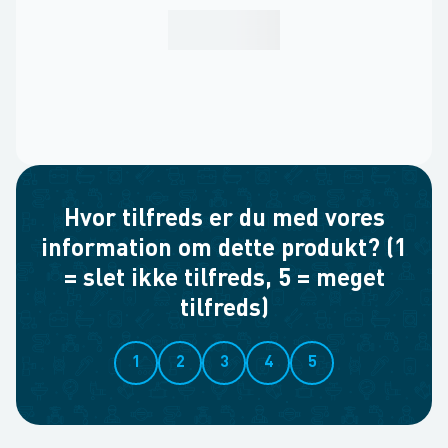
Hvor tilfreds er du med vores
information om dette produkt? (1
= slet ikke tilfreds, 5 = meget
tilfreds)
1
2
3
4
5