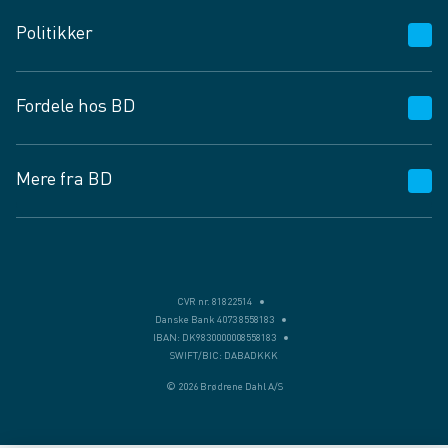
Kundeservice
Politikker
Vagttelefon 30 10 89 89
Spørgsmål og svar
Salgs- og leveringsbetingelser
Fordele hos BD
Job og karriere
Privatlivspolitik
Fødevarekontrolrapport
Cookies
24/7
Mere fra BD
Vilkår og betingelser
BD app
BD.dk services
Mit BD
Levering
BD+
Månedens tilbud
Bæredygtighed
CVR nr. 81822514
Danske Bank 4073 8558183
Egne varemærker
IBAN: DK9830000008558183
SWIFT/BIC: DABADKKK
Presse
© 2026 Brødrene Dahl A/S