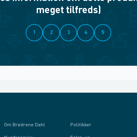
meget tilfreds)
1
2
3
4
5
Om Brødrene Dahl
Politikker