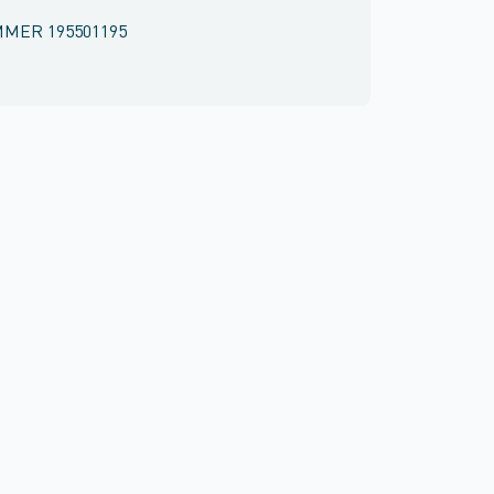
MMER
195501195