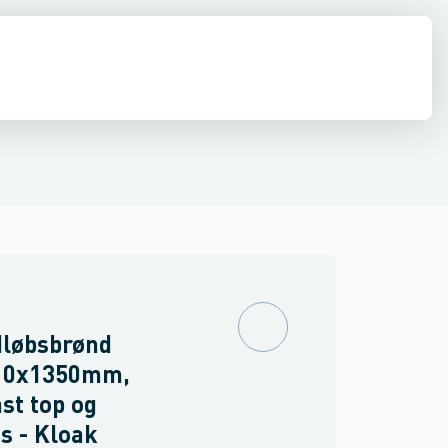
estop & afløbs regulering
Regnvand & geoteknik
Afløb
Armering &
dløbsbrønd
10x1350mm,
st top og
s - Kloak