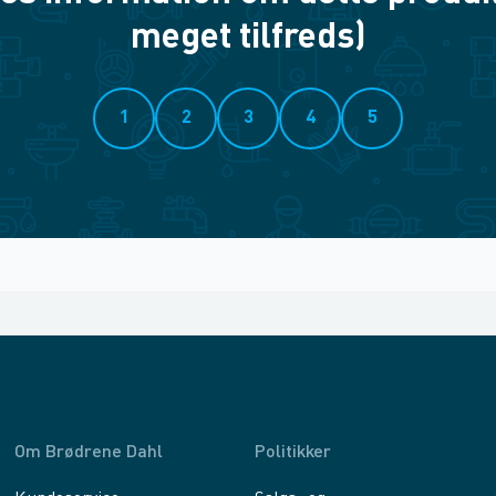
meget tilfreds)
1
2
3
4
5
Om Brødrene Dahl
Politikker