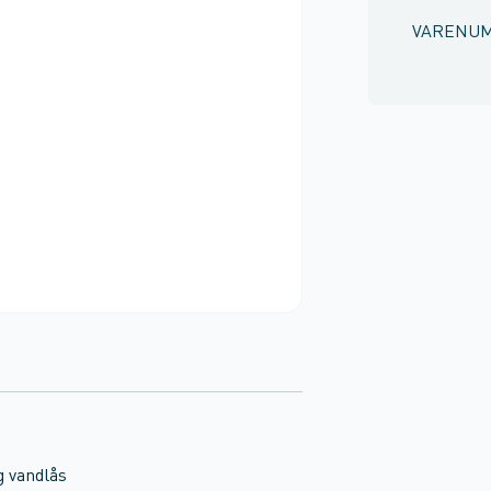
VARENU
g vandlås