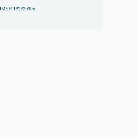
MMER
192925306